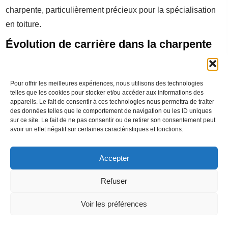
charpente, particulièrement précieux pour la spécialisation
en toiture.
Évolution de carrière dans la charpente
de toiture
Avec plusieurs années d’expérience, un charpentier peut
Pour offrir les meilleures expériences, nous utilisons des technologies
telles que les cookies pour stocker et/ou accéder aux informations des
envisager différentes trajectoires professionnelles, selon
appareils. Le fait de consentir à ces technologies nous permettra de traiter
ses compétences et ses ambitions :
des données telles que le comportement de navigation ou les ID uniques
sur ce site. Le fait de ne pas consentir ou de retirer son consentement peut
Chef d’équipe ou chef de chantier
: supervision des
avoir un effet négatif sur certaines caractéristiques et fonctions.
travaux de toiture et coordination des équipes sur le
terrain.
Accepter
Chargé d’affaires
: gestion à la fois commerciale et
Refuser
technique des projets, du devis à la réalisation.
Artisan indépendant
: création et gestion de sa propre
Voir les préférences
entreprise de charpente et toiture.