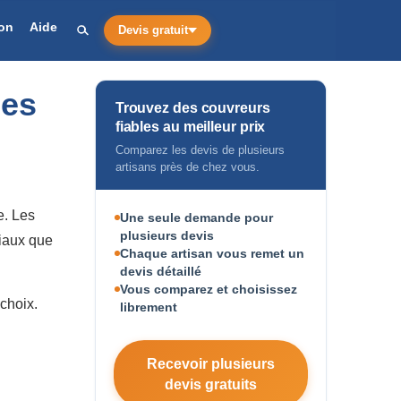
on
Aide
Devis gratuit
mes
Trouvez des couvreurs
fiables au meilleur prix
Comparez les devis de plusieurs
artisans près de chez vous.
e. Les
Une seule demande pour
plusieurs devis
riaux que
Chaque artisan vous remet un
devis détaillé
Vous comparez et choisissez
 choix.
librement
Recevoir plusieurs
devis gratuits