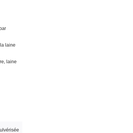
par
la laine
re, laine
pulvérisée