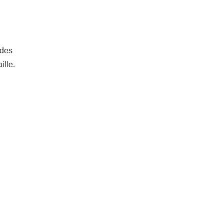
 des
ille.