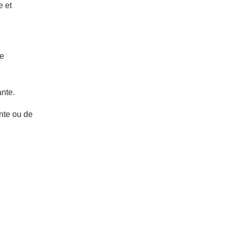
e et
ne
ante.
ente ou de