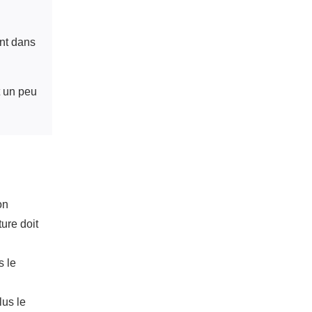
ent dans
t un peu
on
ture doit
s le
lus le